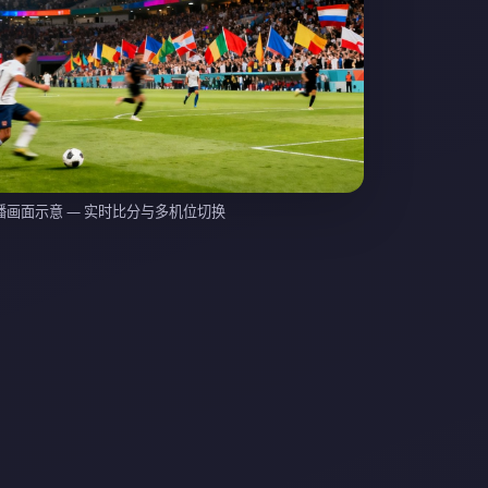
播画面示意 — 实时比分与多机位切换