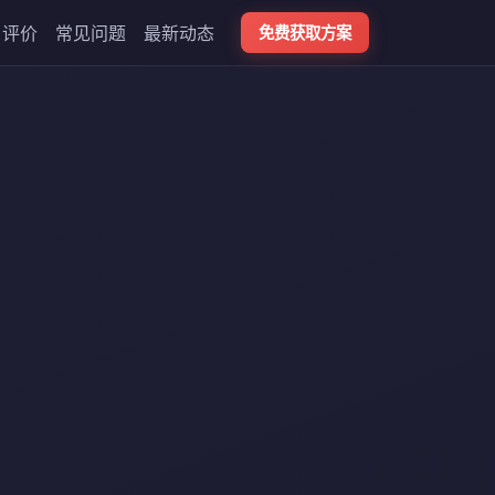
户评价
常见问题
最新动态
免费获取方案