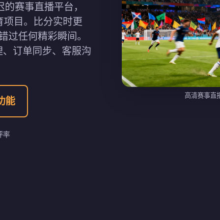
延迟的赛事直播平台，
育项目。比分实时更
不错过任何精彩瞬间。
理、订单同步、客服沟
高清赛事直
功能
评率