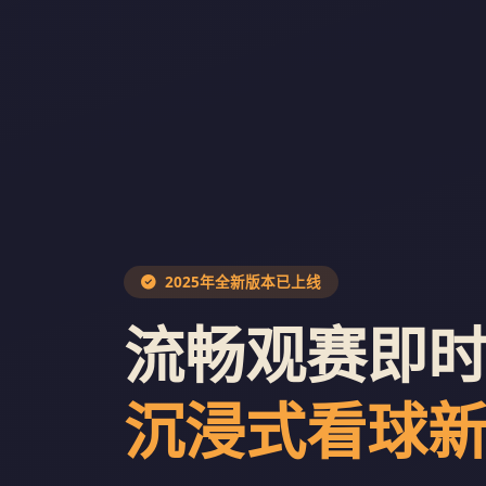
2025年全新版本已上线
流畅观赛即
沉浸式看球