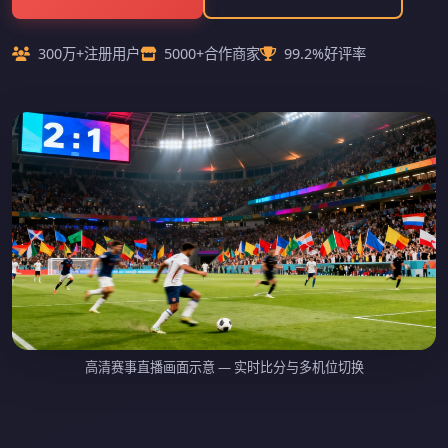
300万+注册用户
5000+合作商家
99.2%好评率
高清赛事直播画面示意 — 实时比分与多机位切换