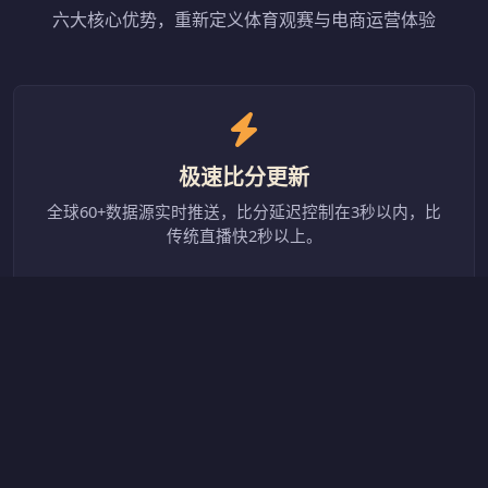
六大核心优势，重新定义体育观赛与电商运营体验
极速比分更新
全球60+数据源实时推送，比分延迟控制在3秒以内，比
传统直播快2秒以上。
多屏同看功能
同时观看4场赛事，自由拖拽布局，精彩进球不再错过，
支持PC和移动端。