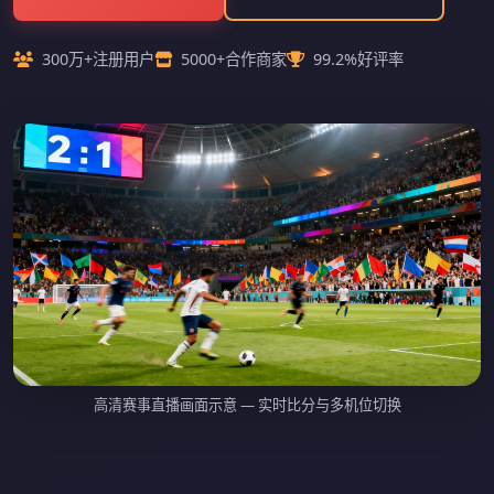
300万+注册用户
5000+合作商家
99.2%好评率
高清赛事直播画面示意 — 实时比分与多机位切换