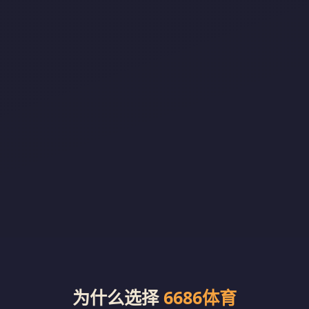
为什么选择
6686体育