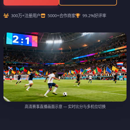
300万+注册用户
5000+合作商家
99.2%好评率
高清赛事直播画面示意 — 实时比分与多机位切换