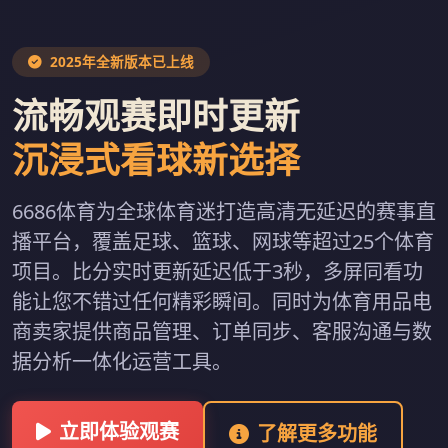
2025年全新版本已上线
流畅观赛即时更新
沉浸式看球新选择
6686体育为全球体育迷打造高清无延迟的赛事直
播平台，覆盖足球、篮球、网球等超过25个体育
项目。比分实时更新延迟低于3秒，多屏同看功
能让您不错过任何精彩瞬间。同时为体育用品电
商卖家提供商品管理、订单同步、客服沟通与数
据分析一体化运营工具。
立即体验观赛
了解更多功能