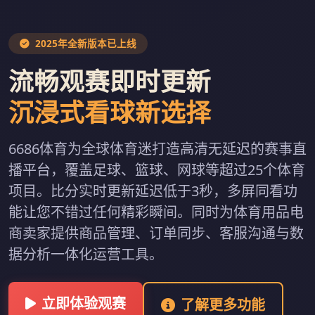
2025年全新版本已上线
流畅观赛即时更新
沉浸式看球新选择
6686体育为全球体育迷打造高清无延迟的赛事直
播平台，覆盖足球、篮球、网球等超过25个体育
项目。比分实时更新延迟低于3秒，多屏同看功
能让您不错过任何精彩瞬间。同时为体育用品电
商卖家提供商品管理、订单同步、客服沟通与数
据分析一体化运营工具。
立即体验观赛
了解更多功能