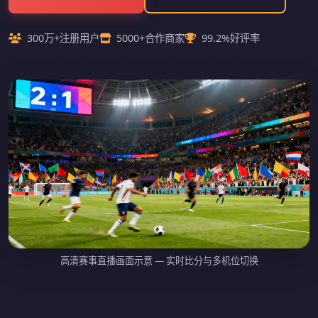
300万+注册用户
5000+合作商家
99.2%好评率
高清赛事直播画面示意 — 实时比分与多机位切换