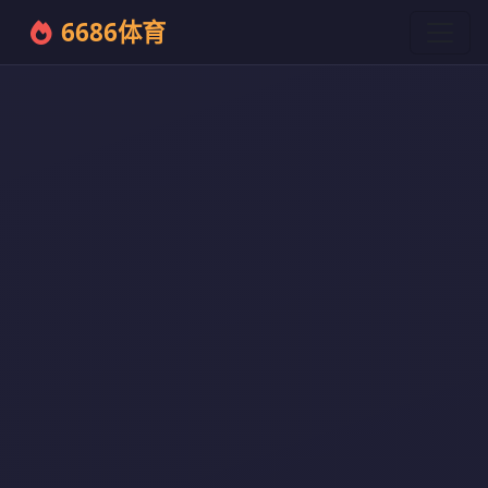
6686体育