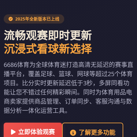
2025年全新版本已上线
流畅观赛即时更新
沉浸式看球新选择
6686体育为全球体育迷打造高清无延迟的赛事直
播平台，覆盖足球、篮球、网球等超过25个体育
项目。比分实时更新延迟低于3秒，多屏同看功
能让您不错过任何精彩瞬间。同时为体育用品电
商卖家提供商品管理、订单同步、客服沟通与数
据分析一体化运营工具。
立即体验观赛
了解更多功能