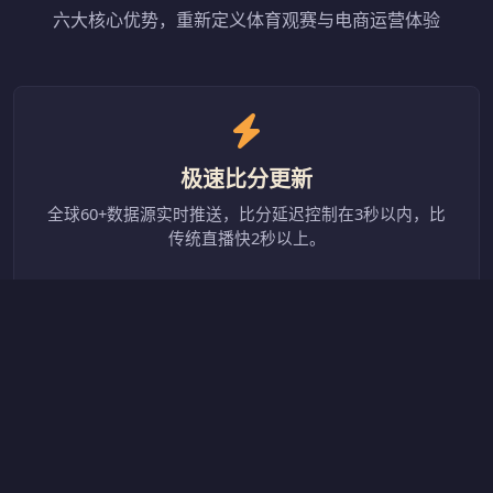
六大核心优势，重新定义体育观赛与电商运营体验
极速比分更新
全球60+数据源实时推送，比分延迟控制在3秒以内，比
传统直播快2秒以上。
多屏同看功能
同时观看4场赛事，自由拖拽布局，精彩进球不再错过，
支持PC和移动端。