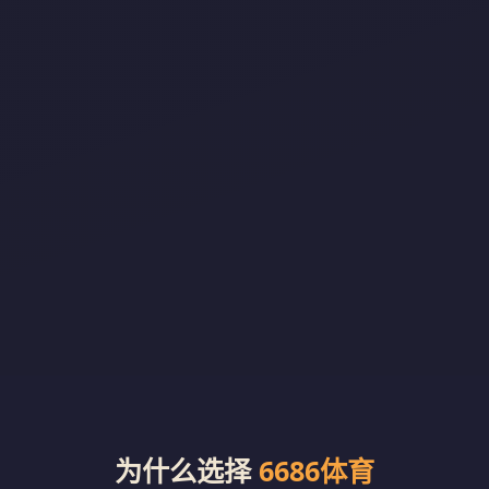
为什么选择
6686体育