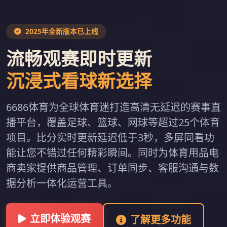
2025年全新版本已上线
流畅观赛即时更新
沉浸式看球新选择
6686体育为全球体育迷打造高清无延迟的赛事直
播平台，覆盖足球、篮球、网球等超过25个体育
项目。比分实时更新延迟低于3秒，多屏同看功
能让您不错过任何精彩瞬间。同时为体育用品电
商卖家提供商品管理、订单同步、客服沟通与数
据分析一体化运营工具。
立即体验观赛
了解更多功能